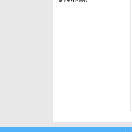
路明星社区西邻