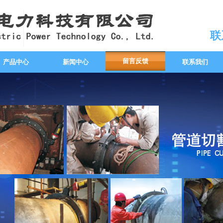
联
留言反馈
产品中心
新闻中心
联系我们