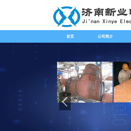
首页
公司简介