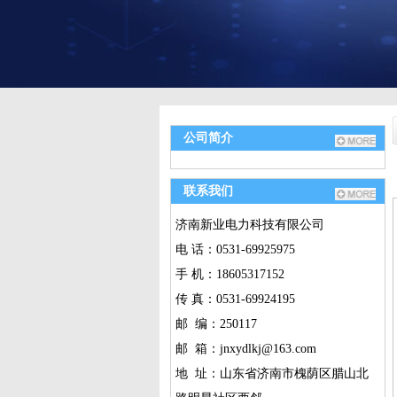
公司简介
联系我们
济南新业电力科技有限公司
电 话：0531-69925975
手 机：18605317152
传 真：0531-69924195
邮 编：250117
邮 箱：jnxydlkj@163.com
地 址：山东省济南市槐荫区腊山北