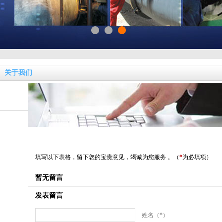
关于我们
填写以下表格，留下您的宝贵意见，竭诚为您服务 。（
*
为必填项）
暂无留言
发表留言
姓名（*）